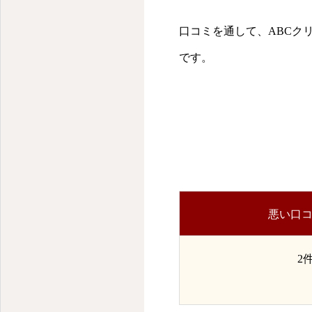
口コミを通して、ABCク
です。
悪い口
2