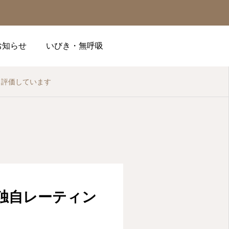
お知らせ
いびき・無呼吸

り評価しています
順番予約
電話
問診
！独自レーティン
アクセス