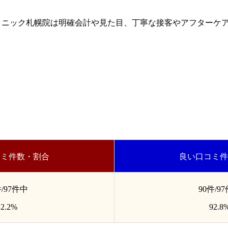
リニック札幌院は明確会計や見た目、丁寧な接客やアフターケ
コミ件数・割合
良い口コミ件
件/97件中
90件/9
2.2%
92.8