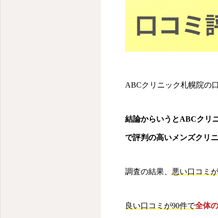
ABCクリニック札幌院の
結論からいうとABCクリ
で評判の高いメンズクリ
調査の結果、
悪い口コミが
良い口コミが90件で
全体の