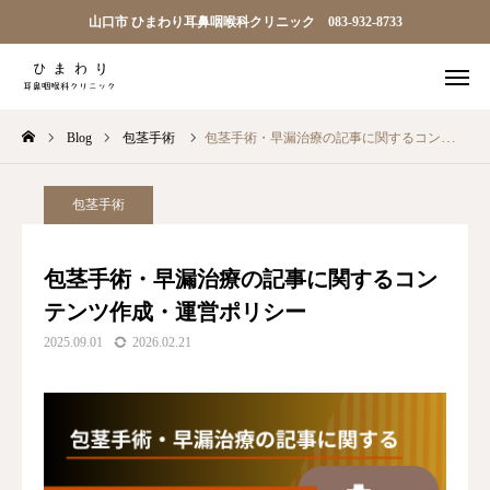
山口市 ひまわり耳鼻咽喉科クリニック 083-932-8733

順番予約
電話
Blog
包茎手術
包茎手術・早漏治療の記事に関するコンテンツ作成・運営ポリシー
問診
アクセス
TOP
包茎手術
ひまわり耳鼻科について
包茎手術・早漏治療の記事に関するコン
テンツ作成・運営ポリシー
診療案内
2025.09.01
2026.02.21
院長ごあいさつ
アクセス
お知らせ