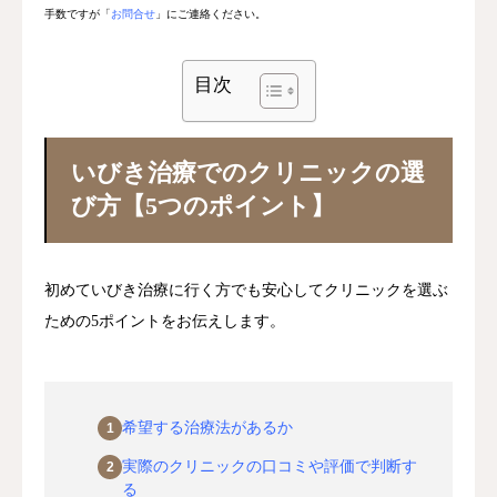
手数ですが「
お問合せ
」にご連絡ください。
目次
区分
主な対象・根拠
いびき治療でのクリニックの選
び方【5つのポイント】
薬機法
医薬品・医療機器の使用・広告
初めていびき治療に行く方でも安心してクリニックを選ぶ
医療広告ガイドライン
厚生労働省（2018年改正）
ための5ポイントをお伝えします。
学会・団体指針
日本耳鼻咽喉科頭頸部外科学会
希望する治療法があるか
実際のクリニックの口コミや評価で判断す
個人情報保護法
患者の個人情報・診療記録
る