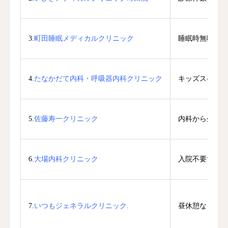
3.
町田睡眠メディカルクリニック
睡眠時無呼吸症
4.
たなかだて内科・呼吸器内科クリニック
キッズスペース
5.
佐藤寿一クリニック
内科から外科ま
6.
大場内科クリニック
入院不要で自宅
7.
いつもジェネラルクリニック.
昼休憩なしで診