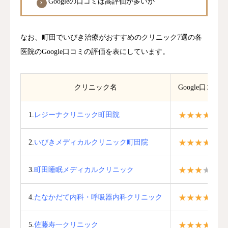
Googleの口コミは高評価が多いか
なお、町田でいびき治療がおすすめのクリニック7選の各
医院のGoogle口コミの評価を表にしています。
クリニック名
Google口コミ
1.
レジーナクリニック町田院
4.
2.
いびきメディカルクリニック町田院
4.
3.
町田睡眠メディカルクリニック
3.
4.
たなかだて内科・呼吸器内科クリニック
3.
5.
佐藤寿一クリニック
5.