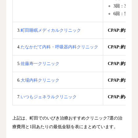
3回：329,
6回：572,
3.
町田睡眠メディカルクリニック
CPAP:約5,000
4.
たなかだて内科・呼吸器内科クリニック
CPAP:約5,000
5.
佐藤寿一クリニック
CPAP:約5,000
6.
大場内科クリニック
CPAP:約5,000
7.
いつもジェネラルクリニック
CPAP:約4,000
上記は、町田でのいびき治療おすすめクリニック7選の治
療費用と1回あたりの最低金額を表にまとめています。