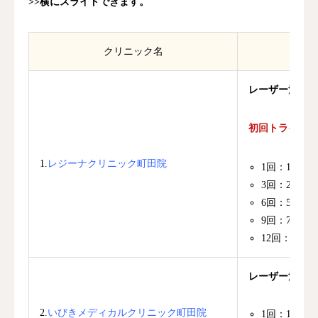
>>横にスライドできます。
クリニック名
レーザー治療（
初回トライアル限
1.
レジーナクリニック町田院
1回：109,
3回：297,
6回：582,
9回：702,
12回：816
レーザー治療（
2.
いびきメディカルクリニック町田院
1回：109,