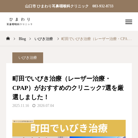
山口市 ひまわり耳鼻咽喉科クリニック 083-932-8733

順番予約
電話
Blog
いびき治療
町田でいびき治療（レーザー治療・CPAP）がおすすめのクリニック7選を厳選しました！
問診
アクセス
TOP
いびき治療
ひまわり耳鼻科について
町田でいびき治療（レーザー治療・
CPAP）がおすすめのクリニック7選を厳
診療案内
選しました！
院長ごあいさつ
2025.11.16
2026.07.04
アクセス
お知らせ