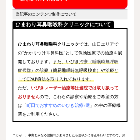
当記事のコンテンツ制作について
ひまわり耳鼻咽喉科クリニックについて
ひまわり耳鼻咽喉科クリニック
では、山口エリアで
の“かかりつけ耳鼻科医”として保険医療での治療を展
開しております。
また、いびき治療（
睡眠時無呼吸
当記事の運営目的
症候群
）の診察（簡易睡眠時無呼吸検査）や治療と
医学的根拠に基づいた透明性の高いコン
してCPAP療法を取り入れております。
テンツ作成
ただ、
いびきレーザー治療等は当院では取り扱って
患者の立場で中立的かつ正確な情報提供
おりません
ので、これらの診察や治療をご希望の方
は「
町田でおすすめのいびき治療7選
」の中の医療機
読者の”いびき”知識向上と選択のサポー
ト
関をご利用ください。
＊万が一、事実と異なる誤情報がありましたら速やかに修正を行いますので、お