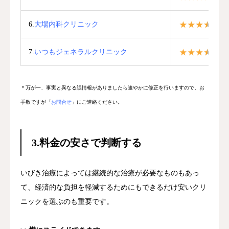
6.
大場内科クリニック
3.
7.
いつもジェネラルクリニック
3.
＊万が一、事実と異なる誤情報がありましたら速やかに修正を行いますので、お
手数ですが「
お問合せ
」にご連絡ください。
3.
料金の安さで判断する
いびき治療によっては継続的な治療が必要なものもあっ
て、経済的な負担を軽減するためにもできるだけ安いクリ
ニックを選ぶのも重要です。