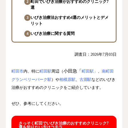
町田でいびき治療がおすすめのクリニック7
選
いびき治療法おすすめ4選のメリットとデメ
リット
いびき治療に関する質問
調査日：2026年7月03日
小田急「
町田市
内、特に
町田駅
周辺（
町田駅」
、
南町田
グランベリーパーク駅
）や
相模原駅
、
古淵駅
などのいびき
治療がおすすめのクリニックをご紹介しています。
ぜひ、参考にしてください。
さっそく町田でいびき治療のおすすめクリニック7
選を知りたい方はコチラ