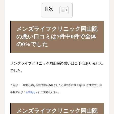
目次
当記事の運営目的
メンズライフクリニック岡山院
医学的根拠に基づいた透明性の高いコン
の悪い口コミは7件中0件で全体
テンツ作成
の0%でした
患者の立場で中立的かつ正確な情報提供
読者の包茎知識向上と医療機関選択のサ
ポート
メンズライフクリニック岡山院の悪い口コミはありません
でした。
＊万が一、事実と異なる誤情報がありましたら速やかに修正を行いますので、お
手数ですが「
お問合せ
」にご連絡ください。
メンズライフクリニック岡山院