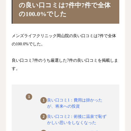
区分
主な対象・根拠
の良い口コミは7件中7件で全体
の100.0%でした
薬機法
医薬品・医療機器の使用・広告
メンズライフクリニック岡山院の良い口コミは7件で全体
の100.0%でした。
医療広告ガイドライン
厚生労働省（2018年改正）
良い口コミ7件のうち厳選した7件の良い口コミを掲載しま
す。
学会・団体指針
日本美容外科学会（JSAPS / JSA
個人情報保護法
患者の個人情報・診療記録
良い口コミ1：費用は掛かった
Web運用
コンテンツ全般
が、将来への投資
良い口コミ2：術後に温泉で恥ず
かしい思いをしなくなった
コンテンツ作成・運営ポリシー