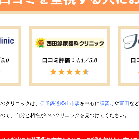
めのクリニックは、
伊予鉄道松山市駅
を中心に
福音寺
や
富田
な
すので、自分と相性がいいクリニックを見つけてください。