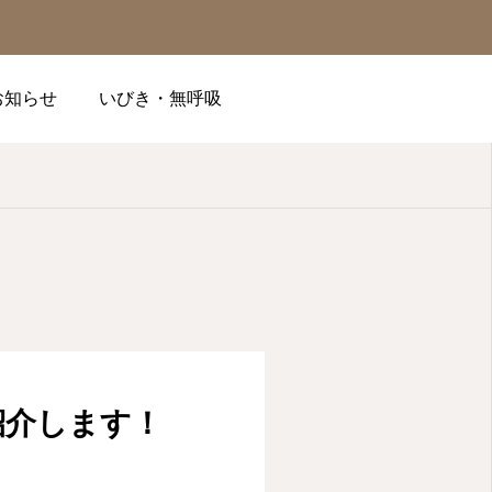
お知らせ
いびき・無呼吸

順番予約
電話
問診
紹介します！
アクセス