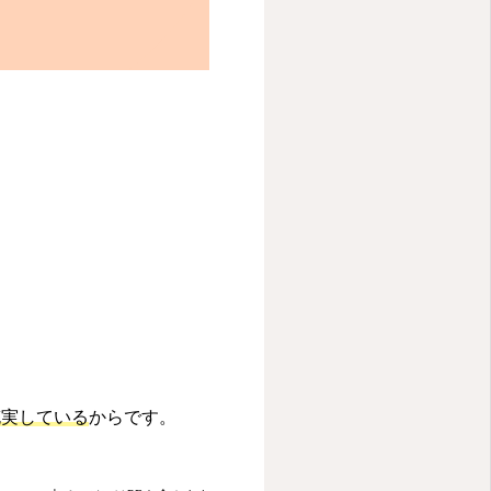
充実している
からです。