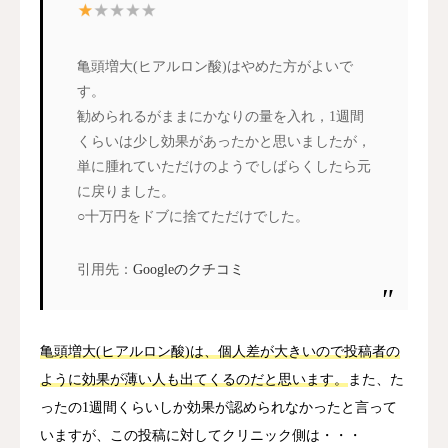
学会・団体指針
日本美容外科学会（JSAPS / JSA
個人情報保護法
患者の個人情報・診療記録
亀頭増大(ヒアルロン酸)はやめた方がよいで
す。
Web運用
コンテンツ全般
勧められるがままにかなりの量を入れ，1週間
くらいは少し効果があったかと思いましたが，
単に腫れていただけのようでしばらくしたら元
コンテンツ作成・運営ポリシー
に戻りました。
○十万円をドブに捨てただけでした。
引用先：
Googleのクチコミ
亀頭増大(ヒアルロン酸)は、個人差が大きいので投稿者の
ように効果が薄い人も出てくるのだと思います。
また、た
ったの1週間くらいしか効果が認められなかったと言って
いますが、この投稿に対してクリニック側は・・・