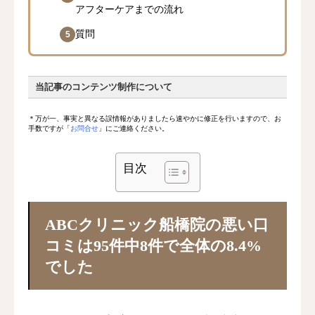
アフターケアまでの流れ
質問
当記事のコンテンツ制作について
＊万が一、事実と異なる誤情報がありましたら速やかに修正を行いますので、お
手数ですが「
お問合せ
」にご連絡ください。
目次
当記事の運営目的
ABCクリニック船橋院の悪い口
医学的根拠に基づいた透明性の高いコン
コミは95件中8件で全体の8.4%
テンツ作成
でした
患者の立場で中立的かつ正確な情報提供
読者の包茎知識向上と医療機関選択のサ
ポート