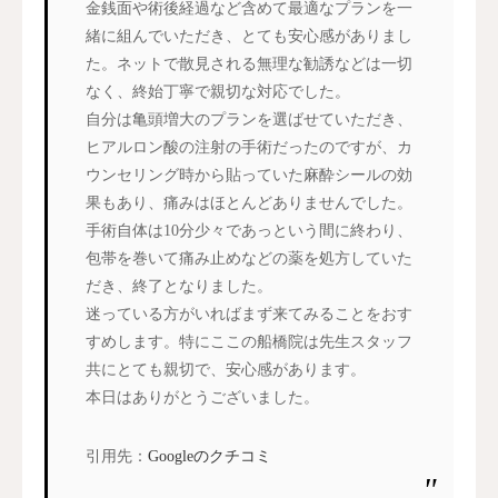
金銭面や術後経過など含めて最適なプランを一
緒に組んでいただき、とても安心感がありまし
た。ネットで散見される無理な勧誘などは一切
なく、終始丁寧で親切な対応でした。
自分は亀頭増大のプランを選ばせていただき、
ヒアルロン酸の注射の手術だったのですが、カ
ウンセリング時から貼っていた麻酔シールの効
果もあり、痛みはほとんどありませんでした。
手術自体は10分少々であっという間に終わり、
包帯を巻いて痛み止めなどの薬を処方していた
だき、終了となりました。
迷っている方がいればまず来てみることをおす
すめします。特にここの船橋院は先生スタッフ
共にとても親切で、安心感があります。
本日はありがとうございました。
引用先：
Googleのクチコミ