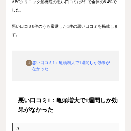
ABCクリニック船橋院の悪い口コミは8件で全体の8.4%で
した。
悪い口コミ8件のうち厳選した1件の悪い口コミを掲載しま
す。
悪い口コミ1：亀頭増大で1週間しか効果が
区分
主な対象・根拠
なかった
薬機法
医薬品・医療機器の使用・広告
悪い口コミ1：亀頭増大で1週間しか効
医療広告ガイドライン
厚生労働省（2018年改正）
果がなかった