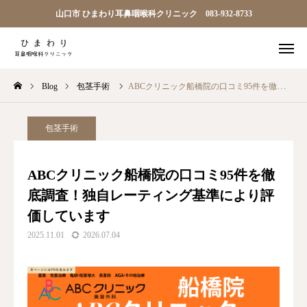
山口市 ひまわり耳鼻咽喉科クリニック 083-932-8733

順番予約
電話
Blog
包茎手術
ABCクリニック船橋院の口コミ95件を徹底調査！独自レーティング基準により評価しています
問診
アクセス
TOP
包茎手術
ひまわり耳鼻科について
ABCクリニック船橋院の口コミ95件を徹
底調査！独自レーティング基準により評
診療案内
価しています
院長ごあいさつ
2025.11.01
2026.07.04
アクセス
お知らせ