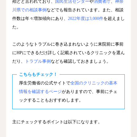
殆どと言われており、
国民生活センター
や
消費者庁
、
神奈
川県での相談事例
などでも報告されています。また、相談
件数は年々増加傾向にあり、
2022年度は3,000件
を超えまし
た。
このようなトラブルに巻き込まれないように来院前に事前
にHPにできるだけ詳しく記載されているクリニックを選ん
だり、
トラブル事例
なども確認しておきましょう。
こちらもチェック！
厚生労働省の公式サイトで
全国のクリニックの基本
情報を確認するページ
がありますので、事前にチェ
ックすることもおすすめします。
主にチェックするポイントは以下になります。