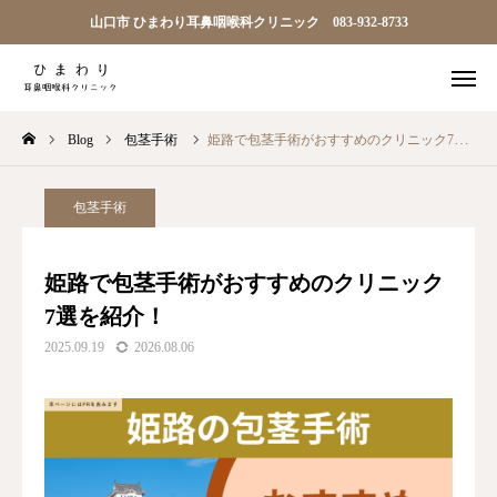
山口市 ひまわり耳鼻咽喉科クリニック 083-932-8733

順番予約
電話
Blog
包茎手術
姫路で包茎手術がおすすめのクリニック7選を紹介！
問診
アクセス
TOP
包茎手術
ひまわり耳鼻科について
姫路で包茎手術がおすすめのクリニック
7選を紹介！
診療案内
2025.09.19
2026.08.06
院長ごあいさつ
アクセス
お知らせ