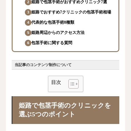
姫路で包茎手術がおすすめクリニック7選
姫路でおすすめ7クリニックの包茎手術相場
代表的な包茎手術8種類
姫路周辺からのアクセス方法
包茎手術に関する質問
当記事のコンテンツ制作について
目次
姫路で包茎手術のクリニックを
選ぶ5つのポイント
当記事の運営目的
医学的根拠に基づいた透明性の高いコン
テンツ作成