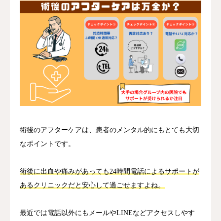
術後のアフターケアは、患者のメンタル的にもとても大切
なポイントです。
術後に出血や痛みがあっても24時間電話によるサポートが
あるクリニックだと安心して過ごせますよね。


最近では電話以外にもメールやLINEなどアクセスしやす
順番予約
電話
問診
アクセス