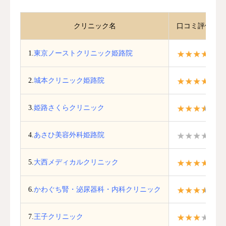
クリニック名
口コミ評価/調
1.
東京ノーストクリニック姫路院
4.
2.
城本クリニック姫路院
4.
3.
姫路さくらクリニック
3.
4.
あさひ美容外科姫路院
0.
5.
大西メディカルクリニック
4.
6.
かわぐち腎・泌尿器科・内科クリニック
3.
7.
王子クリニック
3.