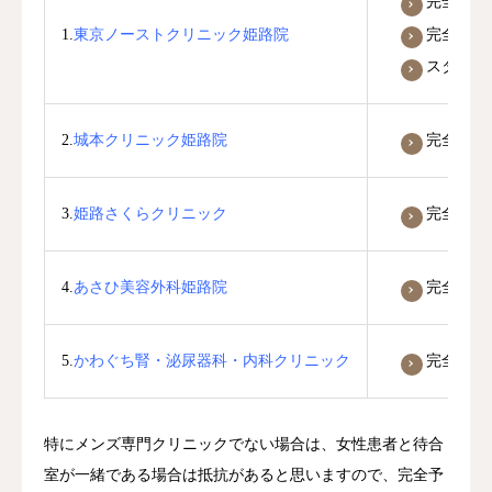
完全予約
完全個室
1.
東京ノーストクリニック姫路院
スタッフ
2.
城本クリニック姫路院
完全予約
3.
姫路さくらクリニック
完全個室
4.
あさひ美容外科姫路院
完全予約
5.
かわぐち腎・泌尿器科・内科クリニック
完全予約
特にメンズ専門クリニックでない場合は、女性患者と待合
室が一緒である場合は抵抗があると思いますので、完全予