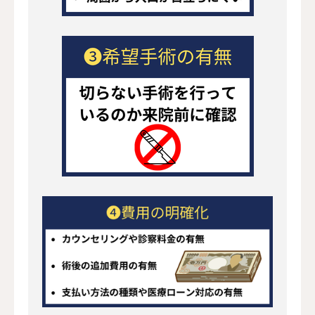
医療広告ガイドライン
厚生労働省（2018年改正）
学会・団体指針
日本美容外科学会（JSAPS / JSA
個人情報保護法
患者の個人情報・診療記録
Web運用
コンテンツ全般
コンテンツ作成・運営ポリシー