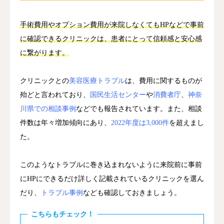
手術費用やオプション費用が来院しなくてもHPなどで事前
に確認できるクリニックは、患者にとって信頼感と安心感
に繋がります。
クリニックとの
美容医療トラブル
は、費用に関するものが
殆どと言われており、
国民生活センター
や
消費者庁
、
神奈
川県での相談事例
などでも報告されています。また、相談
件数は年々増加傾向にあり、
2022年度は3,000件
を超えまし
た。
このようなトラブルに巻き込まれないように来院前に事前
にHPにできるだけ詳しく記載されているクリニックを選ん
だり、
トラブル事例
なども確認しておきましょう。
こちらもチェック！