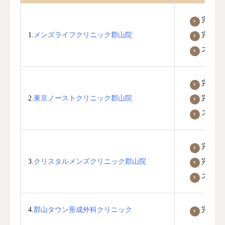
完全予
完全個
1.
メンズライフクリニック郡山院
スタッ
完全予
完全個
2.
東京ノーストクリニック郡山院
スタッ
完全予
完全個
3.
クリスタルメンズクリニック郡山院
スタッ
4.
郡山タウン形成外科クリニック
完全予