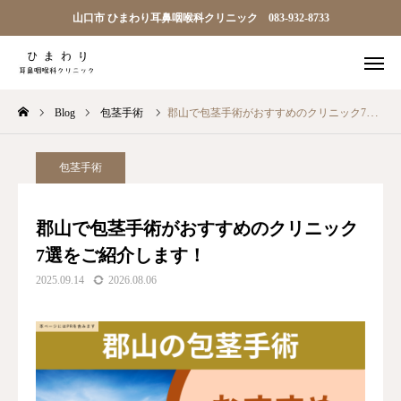
山口市 ひまわり耳鼻咽喉科クリニック 083-932-8733

順番予約
電話
Blog
包茎手術
郡山で包茎手術がおすすめのクリニック7選をご紹介します！
問診
アクセス
TOP
包茎手術
ひまわり耳鼻科について
郡山で包茎手術がおすすめのクリニック
7選をご紹介します！
診療案内
2025.09.14
2026.08.06
院長ごあいさつ
アクセス
お知らせ