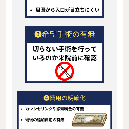
医療広告ガイドライン
厚生労働省（2018年改正）
学会・団体指針
日本美容外科学会（JSAPS / JSA
個人情報保護法
患者の個人情報・診療記録
Web運用
コンテンツ全般
コンテンツ作成・運営ポリシー