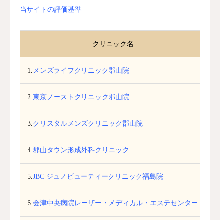
当サイトの評価基準
クリニック名
口
1.
メンズライフクリニック郡山院
2.
東京ノーストクリニック郡山院
3.
クリスタルメンズクリニック郡山院
4.
郡山タウン形成外科クリニック
5.
JBC ジュノビューティークリニック福島院
6.
会津中央病院レーザー・メディカル・エステセンター