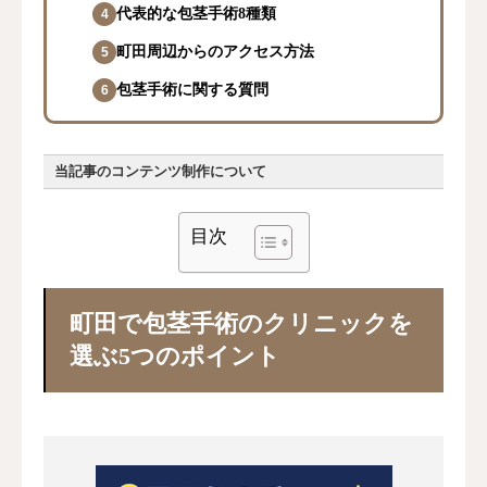
代表的な包茎手術8種類
町田周辺からのアクセス方法
包茎手術に関する質問
当記事のコンテンツ制作について
目次
町田で包茎手術のクリニックを
選ぶ5つのポイント
当記事の運営目的
医学的根拠に基づいた透明性の高いコン
テンツ作成
患者の立場で中立的かつ正確な情報提供