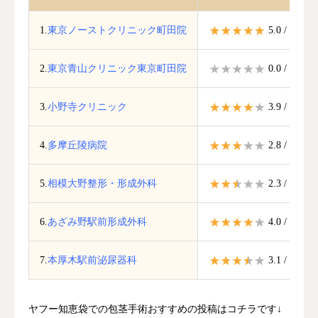
1.
東京ノーストクリニック町田院
5.0 / 5.0
2.
東京青山クリニック東京町田院
0.0 / 5.0
3.
小野寺クリニック
3.9 / 5.0
4.
多摩丘陵病院
2.8 / 5.0
5.
相模大野整形・形成外科
2.3 / 5.0
6.
あざみ野駅前形成外科
4.0 / 5.0
7.
本厚木駅前泌尿器科
3.1 / 5.0
ヤフー知恵袋での包茎手術おすすめの投稿はコチラです↓