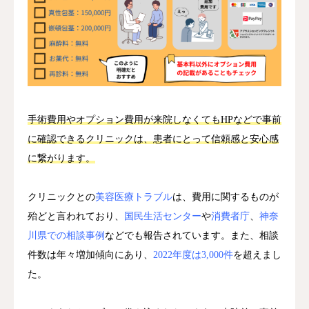
手術費用やオプション費用が来院しなくてもHPなどで事前
に確認できるクリニックは、患者にとって信頼感と安心感
に繋がります。
クリニックとの
美容医療トラブル
は、費用に関するものが
殆どと言われており、
国民生活センター
や
消費者庁
、
神奈
川県での相談事例
などでも報告されています。また、相談
件数は年々増加傾向にあり、
2022年度は3,000件
を超えまし
た。