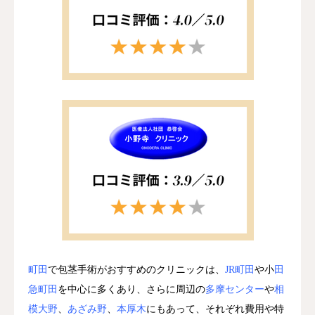
町田
で包茎手術がおすすめのクリニックは、
JR町田
や小
田
急町田
を中心に多くあり、さらに周辺の
多摩センター
や
相
模大野
、
あざみ野
、
本厚木
にもあって、それぞれ費用や特