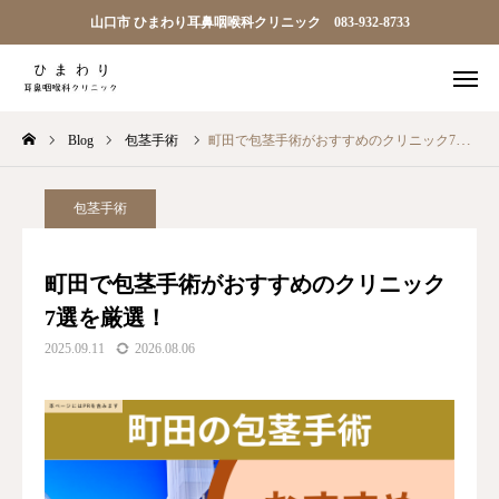
山口市 ひまわり耳鼻咽喉科クリニック 083-932-8733

順番予約
電話
Blog
包茎手術
町田で包茎手術がおすすめのクリニック7選を厳選！
問診
アクセス
TOP
包茎手術
ひまわり耳鼻科について
町田で包茎手術がおすすめのクリニック
7選を厳選！
診療案内
2025.09.11
2026.08.06
院長ごあいさつ
アクセス
お知らせ