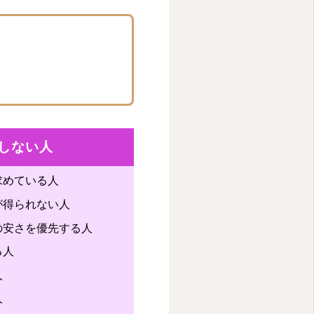
しない人
求めている人
が得られない人
の安さを優先する人
る人
人
人