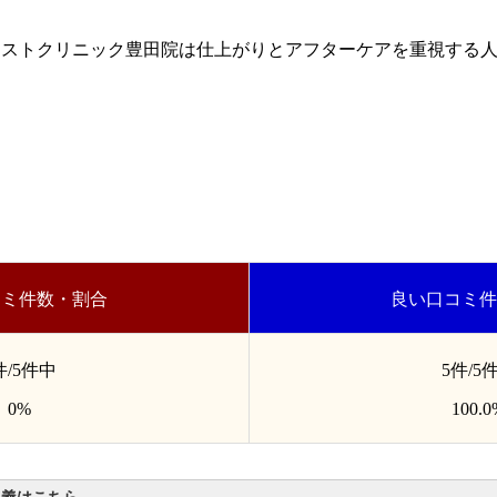
ーストクリニック豊田院は仕上がりとアフターケアを重視する
コミ件数・割合
良い口コミ件
件/5件中
5件/5
0%
100.0