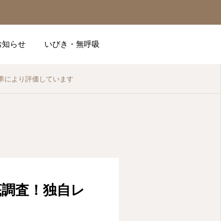
お知らせ
いびき・無呼吸

準により評価しています
順番予約
電話
問診
底調査！独自レ
アクセス